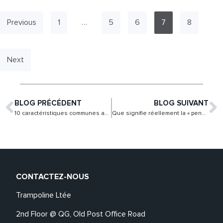
Previous
1
…
5
6
7
8
Next
BLOG PRÉCÉDENT
BLOG SUIVANT
10 caractéristiques communes aux entrepreneurs sociaux qui réussissent
Que signifie réellement la « pensée systémique » – et pourquoi est-ce important ?
CONTACTEZ-NOUS
Trampoline Ltée
2nd Floor @ QG, Old Post Office Road