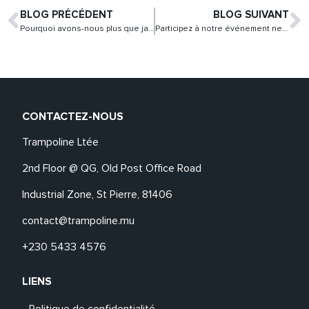
BLOG PRÉCÉDENT
BLOG SUIVANT
Pourquoi avons-nous plus que jamais besoin d’entreprises sociales
Participez à notre événement networking : « Entrepreneurship: unveil a journey of mindful failure, pivoting and resilience! »
CONTACTEZ-NOUS
Trampoline Ltée
2nd Floor @ QG, Old Post Office Road
Industrial Zone, St Pierre, 81406
contact@trampoline.mu
+230 5433 4576
LIENS