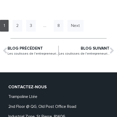
1
2
3
…
8
Next
BLOG PRÉCÉDENT
BLOG SUIVANT
Les coulisses de l’entrepreneuriat social: le parcours de MORIVERT
Les coulisses de l’entrepreneuriat social: le parcours d’APPEL
CONTACTEZ-NOUS
Trampoline Ltée
2nd Floor @ QG, Old Post Office Road
Industrial Zone, St Pierre, 81406